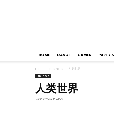
HOME
DANCE
GAMES
PARTY 
Home
Business
人类世界
Business
人类世界
September 9, 2024