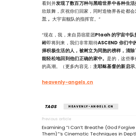
看到并
发现了数百万种与黑暗世界中各种生活
欣鼓舞，庆祝你们回家，同时造物界各处都会
兰，
大宇宙舰队的指挥官。”
“现在，我，来自昴宿星团
Ptaah 的宇宙中
岭
即将到来，我们非常期待
ASCEND
你们中
择积极生活的人，被树立为同胞的榜样，清除
能轻松地回到他们正确的家中。
是的，这些事
的高潮。（更多内容见：
主耶稣基督的新启示
heavenly-angels.cn
TAGS
HEAVENLY-ANGELS.CN
Previous article
Examining “I Can’t Breathe (God Forgive
Them)”‘s Cinematic Techniques in Dept