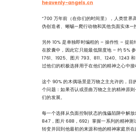
heavenly-angels.cn
“700 万年前（在你们的时间里），人类世界
伪创造者、蜥蜴—爬行动物和其他负面实体—
另外 10% 是单独即时编程的 – 操作性 – 
在胶囊中，因此它只能最低限度地 – 约 5%
1761、1925、图片 793、811、1240、
过他们的积极选择用于在他们的精神之心中接收
这个 90% 的木偶场景是万物之主允许的，
个问题：如果否认或歪曲万物之主的精神原则
们的发展。
每一个选择从负面控制状态的傀儡陷阱中解放出
847，图片 688，692）掌握一系列的精
转变并回到他最初的来源和他的精神家庭所在