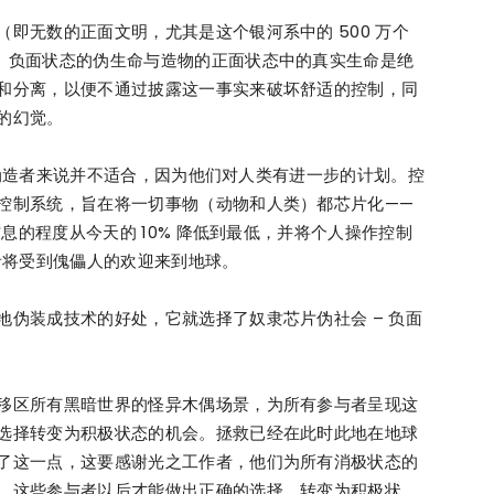
即无数的正面文明，尤其是这个银河系中的 500 万个
。负面状态的伪生命与造物的正面状态中的真实生命是绝
和分离，以便不通过披露这一事实来破坏舒适的控制，同
的幻觉。
对于伪造者来说并不适合，因为他们对人类有进一步的计划。控
控制系统，旨在将一切事物（动物和人类）都芯片化——
信息的程度从今天的 10% 降低到最低，并将个人操作控制
伪造者将受到傀儡人的欢迎来到地球。
伪装成技术的好处，它就选择了奴隶芯片伪社会 – 负面
移区所有黑暗世界的怪异木偶场景，为所有参与者呈现这
选择转变为积极状态的机会。拯救已经在此时此地在地球
了这一点，这要感谢光之工作者，他们为所有消极状态的
，这些参与者以后才能做出正确的选择，转变为积极状