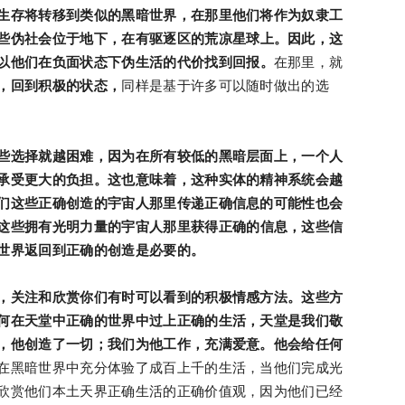
生存将转移到类似的黑暗世界，在那里他们将作为奴隶工
些
伪社会
位于地下，在有驱逐区的荒凉星球上。因此，这
以他们
在负面状态下
伪生活
的代价找到回报。
在那里，就
，回到积极的状态，
同样是基于许多可以随时做出的选
些选择就越困难，因为在所有较低的黑暗层面上，一个人
承受更大的负担。这也意味着，这种实体的精神系统会越
们这些正确创造的宇宙人那里传递正确信息的可能性也会
这些拥有光明力量的宇宙人那里获得正确的信息，这些信
世界返回到正确的创造是必要的。
，关注和欣赏你们有时可以看到的积极情感方法。这些方
何在天堂中正确的世界中过上正确的生活，天堂是我们敬
，他创造了一切；我们为他工作，充满爱意。他会给任何
在黑暗世界中充分体验了成百上千的生活，当他们完成光
欣赏他们本土天界正确生活的正确价值观，因为他们已经