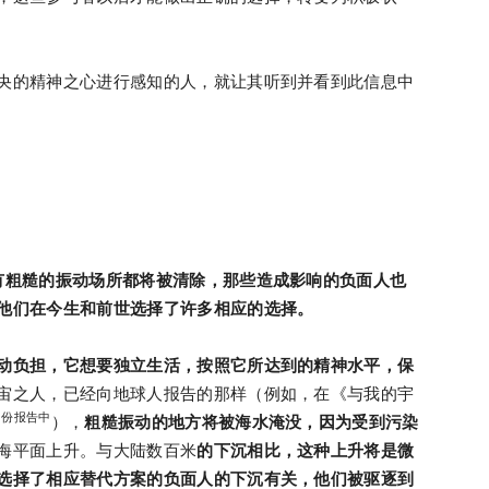
央的精神之心进行感知的人，就让其听到并看到此信息中
有
粗糙的振动场所都将被清除，那些造成影响
的负面人也
他们在今生和前世选择了许多相应的选择。
动负担，它想要独立生活，按照它所达到的精神水平，保
宙之人，已经向地球人报告的那样（例如，在《与我的宇
9 份报告中
），
粗糙
振动的
地方将被海水淹没，因为受到污染
海平面上升。与大陆数百米
的下沉
相比
，这种上升将是微
选择了相应替代方案的负面人的下沉有关，他们被驱逐到