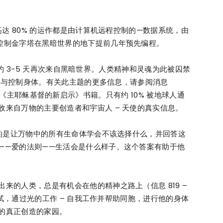
高达 80% 的运作都是由计算机远程控制的—数据系统，由
Blog
控制金字塔在黑暗世界的地下提前几年预先编程。
提前约 3-5 天再次来自黑暗世界。人类精神和灵魂为此被囚禁
 参与控制身体。有关此主题的更多信息，请参阅消息
1243 和《主耶稣基督的新启示》书籍。只有约 10% 被地球人通
来自万物的主要创造者和宇宙人 – 天使的真实信息。
目的是让万物中的所有生命体学会不该选择什么，并回答这
——爱的法则——生活会是什么样子。这个答案有助于他
来的人类，总是有机会在他的精神之路上（信息 819 –
神测试，通过光的工作 – 自我工作并帮助同胞，进行他的身体
的真正创造的家园。