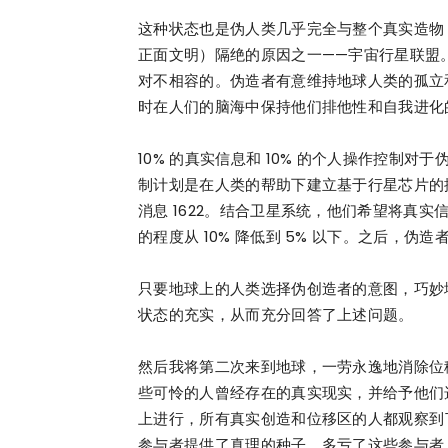
这种状态也是伪人类几乎完全与整个真实造物（
正面文明）隔绝的原因之一——宇宙行星联盟
对不相容的。伪造者有意维持地球人类的孤立
时在人们的脑海中保持他们排他性和自我进化
10% 的真实信息和 10% 的个人操作控制
制计划是在人类的帮助下建立基于行星芯片的
消息 1622。结合卫星系统，他们希望将真实
的程度从 10% 降低到 5% 以下。之后，
只要地球上的人类选择伪创造者的意图，巧妙地
状态的充实，从而充分回答了上述问题。
然后我将第二次来到地球，一劳永逸地消除位
些可怜的人曾经存在的真实现实，并给予他们
上进行，所有真实创造和位移区的人都观察到
参与者提供了真理的种子，多亏了这些参与者