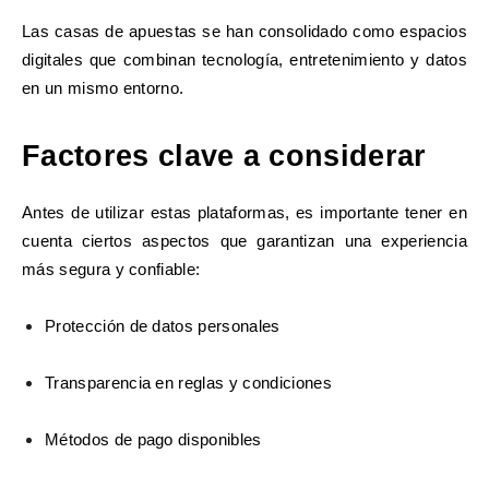
Las casas de apuestas se han consolidado como espacios
digitales que combinan tecnología, entretenimiento y datos
en un mismo entorno.
Factores clave a considerar
Antes de utilizar estas plataformas, es importante tener en
cuenta ciertos aspectos que garantizan una experiencia
más segura y confiable:
Protección de datos personales
Transparencia en reglas y condiciones
Métodos de pago disponibles