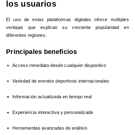
los usuarios
El uso de estas plataformas digitales ofrece múltiples
ventajas que explican su creciente popularidad en
diferentes regiones.
Principales beneficios
Acceso inmediato desde cualquier dispositivo
Variedad de eventos deportivos internacionales
Información actualizada en tiempo real
Experiencia interactiva y personalizada
Herramientas avanzadas de análisis