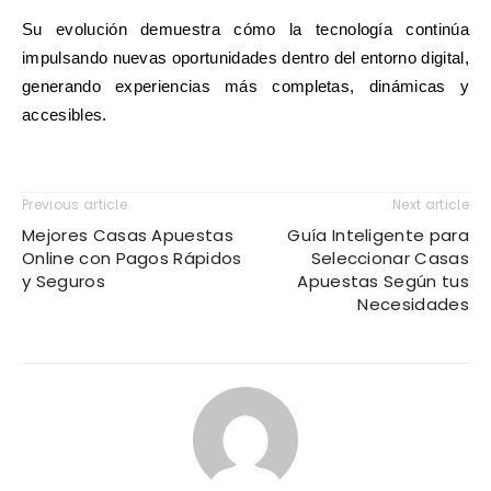
Su evolución demuestra cómo la tecnología continúa
impulsando nuevas oportunidades dentro del entorno digital,
generando experiencias más completas, dinámicas y
accesibles.
Previous article
Next article
Mejores Casas Apuestas
Guía Inteligente para
Online con Pagos Rápidos
Seleccionar Casas
y Seguros
Apuestas Según tus
Necesidades