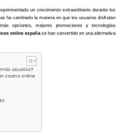
experimentado un crecimiento extraordinario durante los
mas ha cambiado la manera en que los usuarios disfrutan
Blog
o más opciones, mejores promociones y tecnologías
inos online españa
se han convertido en una alternativa
 más usuarios?
un casino online
do