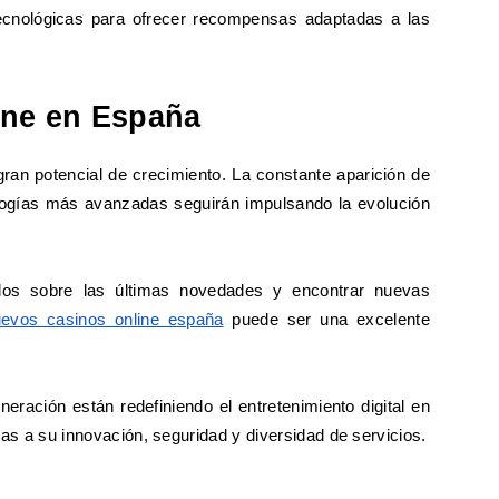
tecnológicas para ofrecer recompensas adaptadas a las
line en España
an potencial de crecimiento. La constante aparición de
ologías más avanzadas seguirán impulsando la evolución
os sobre las últimas novedades y encontrar nuevas
evos casinos online españa
puede ser una excelente
neración están redefiniendo el entretenimiento digital en
s a su innovación, seguridad y diversidad de servicios.