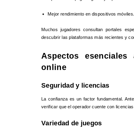
Mejor rendimiento en dispositivos móviles
Muchos jugadores consultan portales esp
descubrir las plataformas más recientes y co
Aspectos esenciales 
online
Seguridad y licencias
La confianza es un factor fundamental. Ante
verificar que el operador cuente con licencia
Variedad de juegos