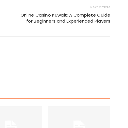
Next article
e
Online Casino Kuwait: A Complete Guide
for Beginners and Experienced Players