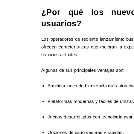
¿Por qué los nuev
usuarios?
Los operadores de reciente lanzamiento bus
ofrecen características que mejoran la exp
usuarios actuales.
Algunas de sus principales ventajas son:
Bonificaciones de bienvenida más atractiv
Plataformas modernas y fáciles de utilizar
Juegos desarrollados con tecnología ava
Opciones de pago seguras y rápidas.