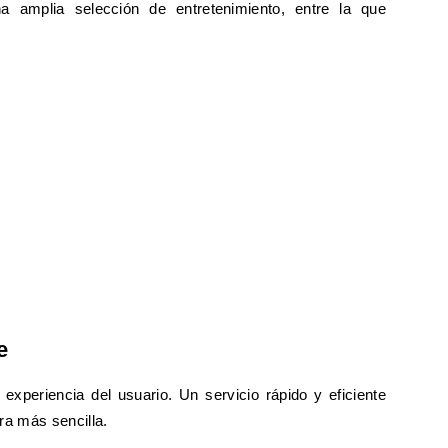
 amplia selección de entretenimiento, entre la que
e
 experiencia del usuario. Un servicio rápido y eficiente
a más sencilla.