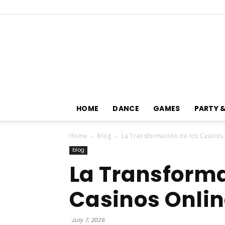
HOME
DANCE
GAMES
PARTY 
Home
blog
La Transformación de los Casinos
blog
La Transforma
Casinos Onlin
July 7, 2026