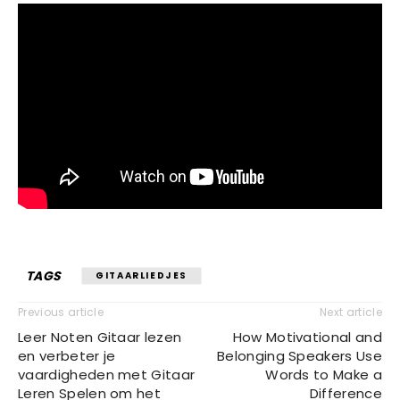
TAGS
GITAARLIEDJES
Previous article
Next article
Leer Noten Gitaar lezen
How Motivational and
en verbeter je
Belonging Speakers Use
vaardigheden met Gitaar
Words to Make a
Leren Spelen om het
Difference