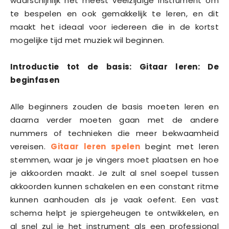
waarschijnlijk het meest veelzijdige instrument om
te bespelen en ook gemakkelijk te leren, en dit
maakt het ideaal voor iedereen die in de kortst
mogelijke tijd met muziek wil beginnen.
Introductie tot de basis: Gitaar leren: De
beginfasen
Alle beginners zouden de basis moeten leren en
daarna verder moeten gaan met de andere
nummers of technieken die meer bekwaamheid
vereisen.
Gitaar leren spelen
begint met leren
stemmen, waar je je vingers moet plaatsen en hoe
je akkoorden maakt. Je zult al snel soepel tussen
akkoorden kunnen schakelen en een constant ritme
kunnen aanhouden als je vaak oefent. Een vast
schema helpt je spiergeheugen te ontwikkelen, en
al snel zul je het instrument als een professional