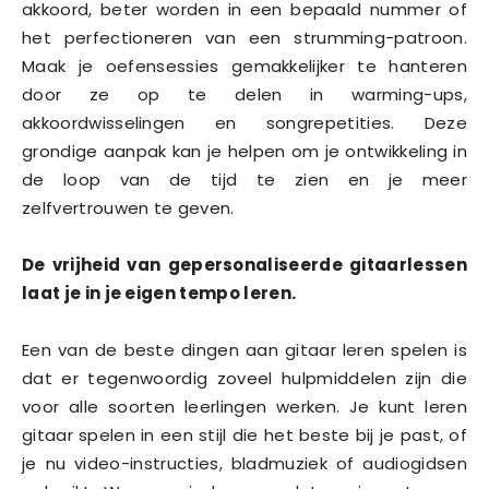
akkoord, beter worden in een bepaald nummer of
het perfectioneren van een strumming-patroon.
Maak je oefensessies gemakkelijker te hanteren
door ze op te delen in warming-ups,
akkoordwisselingen en songrepetities. Deze
grondige aanpak kan je helpen om je ontwikkeling in
de loop van de tijd te zien en je meer
zelfvertrouwen te geven.
De vrijheid van gepersonaliseerde gitaarlessen
laat je in je eigen tempo leren.
Een van de beste dingen aan gitaar leren spelen is
dat er tegenwoordig zoveel hulpmiddelen zijn die
voor alle soorten leerlingen werken. Je kunt leren
gitaar spelen in een stijl die het beste bij je past, of
je nu video-instructies, bladmuziek of audiogidsen