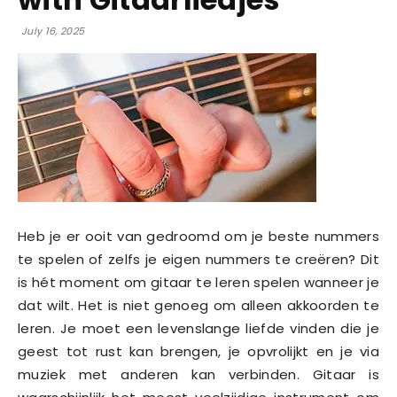
July 16, 2025
Heb je er ooit van gedroomd om je beste nummers
te spelen of zelfs je eigen nummers te creëren? Dit
is hét moment om gitaar te leren spelen wanneer je
dat wilt. Het is niet genoeg om alleen akkoorden te
leren. Je moet een levenslange liefde vinden die je
geest tot rust kan brengen, je opvrolijkt en je via
muziek met anderen kan verbinden. Gitaar is