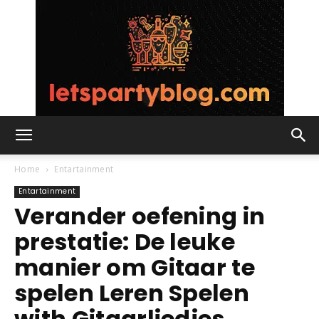
Lets
Home
Entartainment
Entartainment
Verander oefening in
Party
prestatie: De leuke
manier om Gitaar te
Blog
spelen Leren Spelen
with Gitaarliedjes