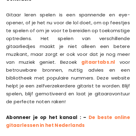
Gitaar leren spelen is een spannende en eye-
opener, of je het nu voor de lol doet, om op feestjes
te spelen of om je voor te bereiden op toekomstige
optredens. Het spelen van verschillende
gitaarliedjes maakt je niet alleen een betere
muzikant, maar zorgt er ook voor dat je nog meer
van muziek geniet. Bezoek
gitaartabs.nl
voor
betrouwbare bronnen, nuttig advies en een
bibliotheek met populaire nummers. Deze website
helpt je een zelfverzekerdere gitarist te worden. Blijf
spelen, blijf gemotiveerd en laat je gitaaravontuur
de perfecte noten raken!
Abonneer je op het kanaal : –
De beste online
gitaarlessen in het Nederlands